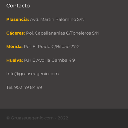
Contacto
Plasencia:
Avd. Martín Palomino S/N
Cáceres:
Pol. Capellananias C/Toneleros S/N
Mérida:
Pol. El Prado C/Bilbao 27-2
Huelva:
P.H.E Avd. la Gamba 4.9
Info@gruaseugenio.com
Tel. 902 49 84 99
© Gruaseuegenio.com - 2022