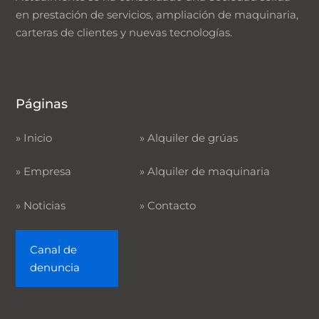
en prestación de servicios, ampliación de maquinaria,
carteras de clientes y nuevas tecnologías.
Páginas
»
Inicio
»
Alquiler de grúas
»
Empresa
»
Alquiler de maquinaria
»
Noticias
»
Contacto
Canal de
denuncia